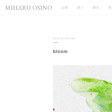
MIHARU OSINO
記憶
誘う
踊る
揺
2024.02.19 15:00
bloom