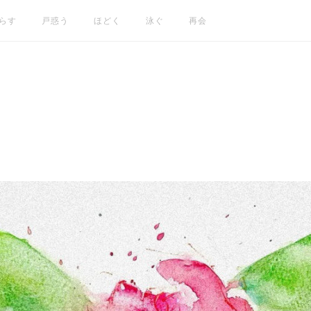
らす
戸惑う
ほどく
泳ぐ
再会