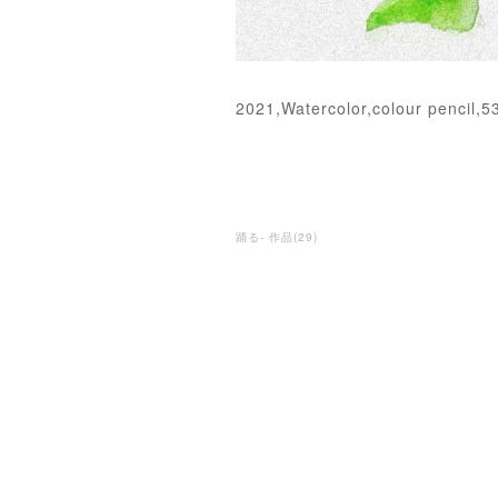
2021,Watercolor,colour pencil
踊る- 作品
(
29
)