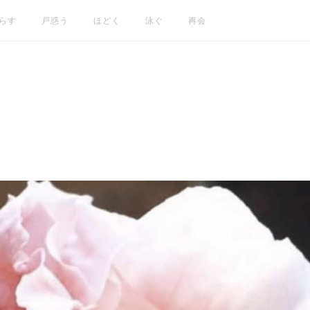
らす
戸惑う
ほどく
泳ぐ
再会