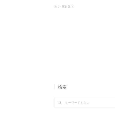
泳ぐ- 羅針盤
(
5
)
検索