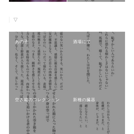
▽
あの子
酒場にて
空き箱のコレクション
新種の臓器