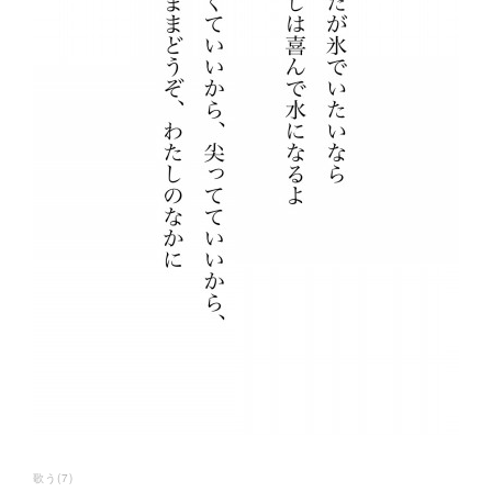
歌う
(
7
)