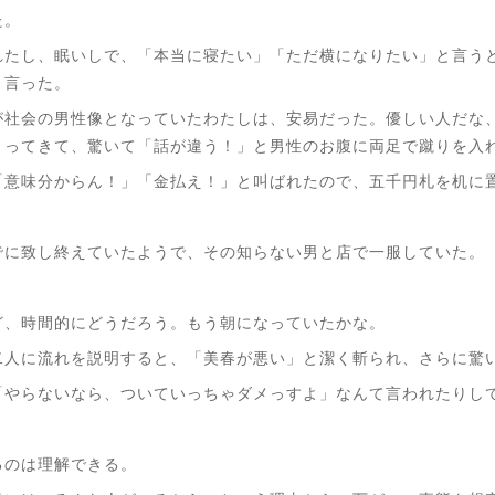
た。
れたし、眠いしで、「本当に寝たい」「ただ横になりたい」と言う
と言った。
が社会の男性像となっていたわたしは、安易だった。優しい人だな
さってきて、驚いて「話が違う！」と男性のお腹に両足で蹴りを入
「意味分からん！」「金払え！」と叫ばれたので、五千円札を机に
でに致し終えていたようで、その知らない男と店で一服していた。
ど、時間的にどうだろう。もう朝になっていたかな。
二人に流れを説明すると、「美春が悪い」と潔く斬られ、さらに驚
「やらないなら、ついていっちゃダメっすよ」なんて言われたりし
るのは理解できる。