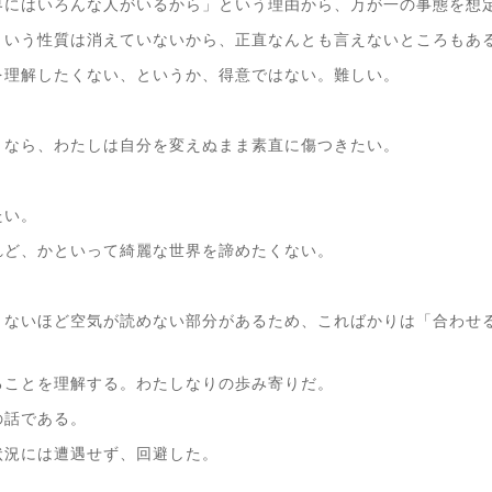
界にはいろんな人がいるから」という理由から、万が一の事態を想
ういう性質は消えていないから、正直なんとも言えないところもあ
を理解したくない、というか、得意ではない。難しい。
くなら、わたしは自分を変えぬまま素直に傷つきたい。
。
たい。
れど、かといって綺麗な世界を諦めたくない。
きないほど空気が読めない部分があるため、こればかりは「合わせ
ることを理解する。わたしなりの歩み寄りだ。
の話である。
状況には遭遇せず、回避した。