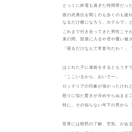
とっくに終電も過ぎた時間帯だっ
彼の武勇伝を聞くのも歩くのも疲
なるだけ横になろう。ホテルで」
これまで付き合ってきた男性こそ
束の間、部屋に入るや否や覆い被
「寝るだけなんて常套句だわ！」
はぐれた子に連絡をするともうす
「ここいるから、おいでー」
ロッテリアの印象が強かったけれ
怒りに似た驚きが冷めやらぬまま
特に、その知らない年下の男から
世界には暗黙の了解、空気、があ