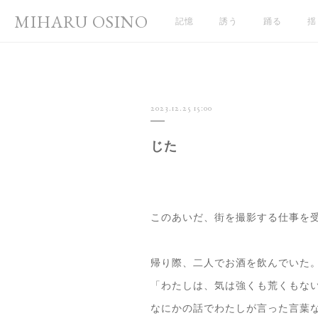
MIHARU OSINO
記憶
誘う
踊る
揺
2023.12.25 15:00
じた
このあいだ、街を撮影する仕事を
帰り際、二人でお酒を飲んでいた
「わたしは、気は強くも荒くもな
なにかの話でわたしが言った言葉