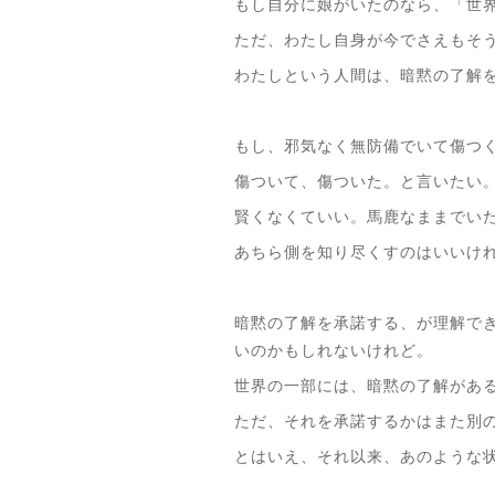
もし自分に娘がいたのなら、「世
ただ、わたし自身が今でさえもそ
わたしという人間は、暗黙の了解
もし、邪気なく無防備でいて傷つ
傷ついて、傷ついた。と言いたい
賢くなくていい。馬鹿なままでい
あちら側を知り尽くすのはいいけ
暗黙の了解を承諾する、が理解で
いのかもしれないけれど。
世界の一部には、暗黙の了解があ
ただ、それを承諾するかはまた別
とはいえ、それ以来、あのような