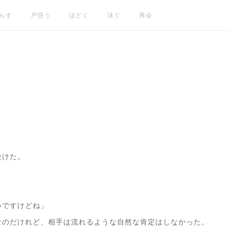
らす
戸惑う
ほどく
泳ぐ
再会
受けた。
。
いですけどね」
なのだけれど、相手は流れるような自然な肯定はしなかった。