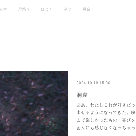
らす
戸惑う
ほどく
泳ぐ
再会
2024.10.19 15:00
洞窟
ああ、わたしこれが好きだっ
出せるようになってきた。映
まで楽しかったもの・喜びを
ぁんにも感じなくなっちゃっ