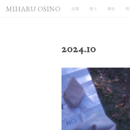
MIHARU OSINO
記憶
誘う
踊る
揺
2024
.
10